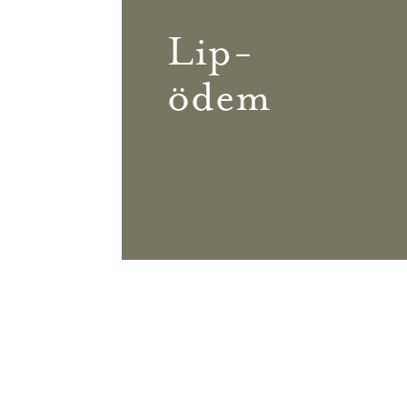
Lip-
ödem