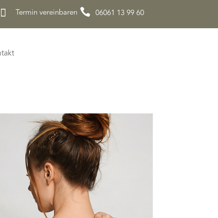


Termin vereinbaren
06061 13 99 60
takt