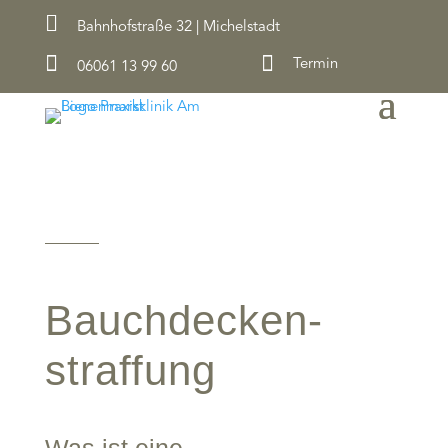

Bahnhofstraße 32 | Michelstadt


Termin
06061 13 99 60
Bauchdecken­
straffung