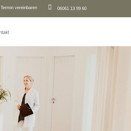

Termin vereinbaren
06061 13 99 60
takt